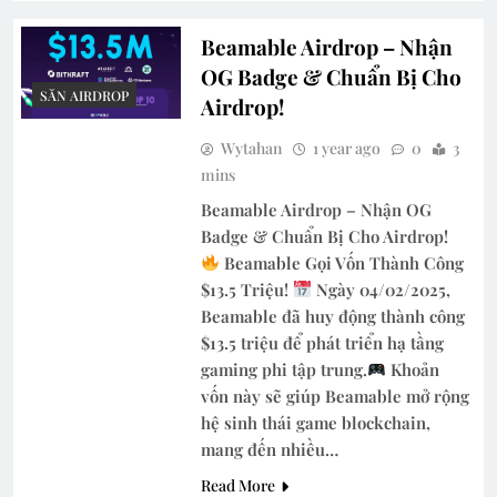
Beamable Airdrop – Nhận
OG Badge & Chuẩn Bị Cho
SĂN AIRDROP
Airdrop!
Wytahan
1 year ago
0
3
mins
Beamable Airdrop – Nhận OG
Badge & Chuẩn Bị Cho Airdrop!
Beamable Gọi Vốn Thành Công
$13.5 Triệu!
Ngày 04/02/2025,
Beamable đã huy động thành công
$13.5 triệu để phát triển hạ tầng
gaming phi tập trung.
Khoản
vốn này sẽ giúp Beamable mở rộng
hệ sinh thái game blockchain,
mang đến nhiều…
Read More