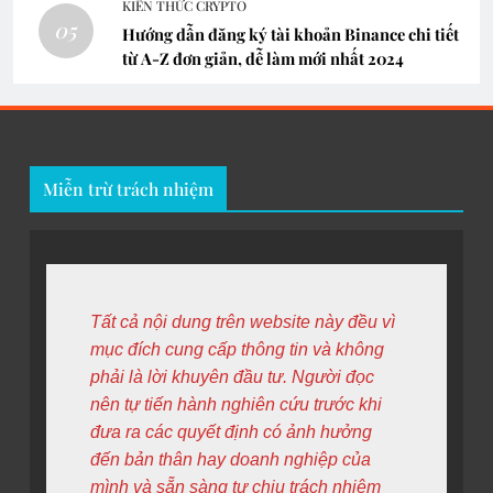
KIẾN THỨC CRYPTO
05
Hướng dẫn đăng ký tài khoản Binance chi tiết
từ A-Z đơn giản, dễ làm mới nhất 2024
Miễn trừ trách nhiệm
Tất cả nội dung trên website này đều vì 
mục đích cung cấp thông tin và không 
phải là lời khuyên đầu tư. Người đọc 
nên tự tiến hành nghiên cứu trước khi 
đưa ra các quyết định có ảnh hưởng 
đến bản thân hay doanh nghiệp của 
mình và sẵn sàng tự chịu trách nhiệm 