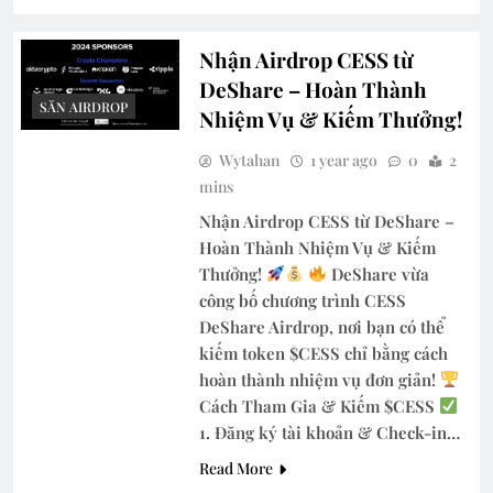
Nhận Airdrop CESS từ
DeShare – Hoàn Thành
SĂN AIRDROP
Nhiệm Vụ & Kiếm Thưởng!
Wytahan
1 year ago
0
2
mins
Nhận Airdrop CESS từ DeShare –
Hoàn Thành Nhiệm Vụ & Kiếm
Thưởng!
DeShare vừa
công bố chương trình CESS
DeShare Airdrop, nơi bạn có thể
kiếm token $CESS chỉ bằng cách
hoàn thành nhiệm vụ đơn giản!
Cách Tham Gia & Kiếm $CESS
1. Đăng ký tài khoản & Check-in…
Read More