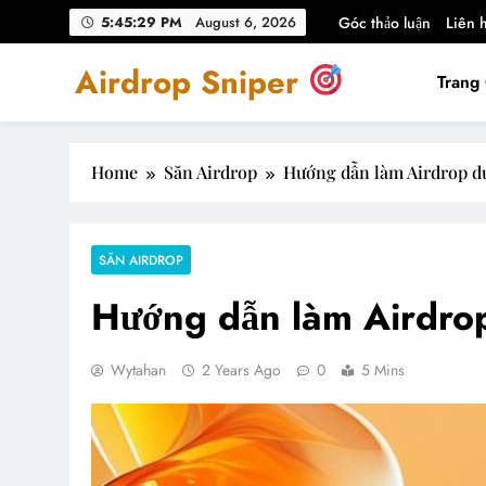
Skip
5:45:30 PM
August 6, 2026
Góc thảo luận
Liên 
to
content
Airdrop Sniper
Trang
Airdrop Sniper – Hướng dẫn Săn Airdrop Crypto
Home
Săn Airdrop
Hướng dẫn làm Airdrop d
SĂN AIRDROP
Hướng dẫn làm Airdro
Wytahan
2 Years Ago
0
5 Mins