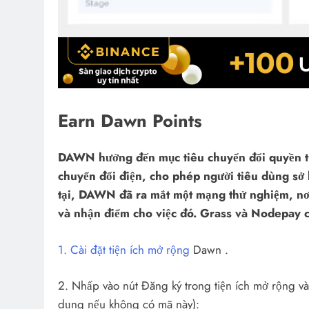
Earn Dawn Points
DAWN hướng đến mục tiêu chuyển đổi quyền tru
chuyển đổi điện, cho phép người tiêu dùng sở h
tại, DAWN đã ra mắt một mạng thử nghiệm, nơi
và nhận điểm cho việc đó. Grass và Nodepay c
1. Cài đặt tiện ích mở rộng
Dawn .
2. Nhấp vào nút Đăng ký trong tiện ích mở rộng 
dụng nếu không có mã này):