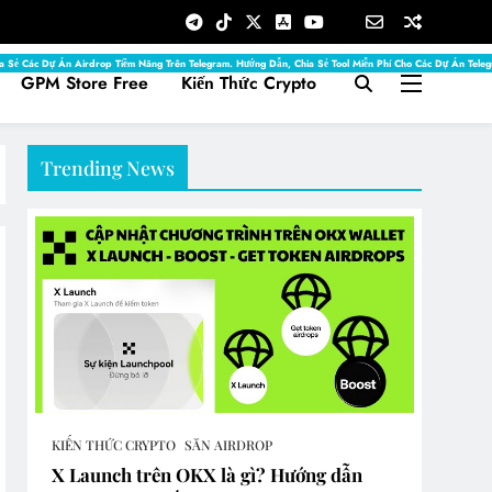
ng Đầu Hiện Nay, Phục Vụ Mọi Nhu Cầu Sáng Tạo, Lập Trình, Tự Động Hóa Và Phân Tích Dữ Liệu. Từ Tạo 
a Sẻ Các Dự Án Airdrop Tiềm Năng Trên Telegram. Hướng Dẫn, Chia Sẻ Tool Miễn Phí Cho Các Dự Án Tele
GPM Store Free
Kiến Thức Crypto
Trending News
KIẾN THỨC CRYPTO
SĂN AIRDROP
X Launch trên OKX là gì? Hướng dẫn