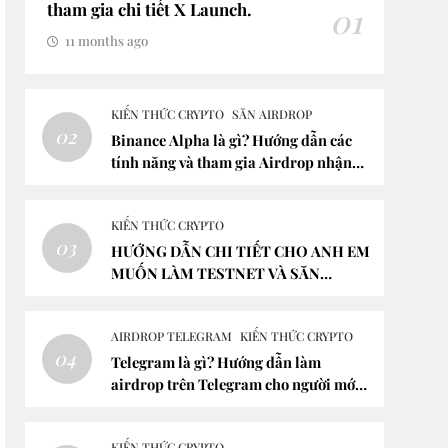
tham gia chi tiết X Launch.
01
11 months ago
KIẾN THỨC CRYPTO
SĂN AIRDROP
02
Binance Alpha là gì? Hướng dẫn các
tính năng và tham gia Airdrop nhận
các lợi ích trên Binance Alpha
KIẾN THỨC CRYPTO
03
HƯỚNG DẪN CHI TIẾT CHO ANH EM
MUỐN LÀM TESTNET VÀ SĂN
AIRDROP
AIRDROP TELEGRAM
KIẾN THỨC CRYPTO
04
Telegram là gì? Hướng dẫn làm
airdrop trên Telegram cho người mới
bắt đầu mới nhất 2024
KIẾN THỨC CRYPTO