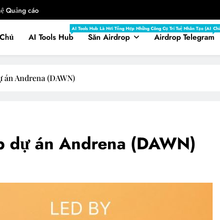
hệ Quảng cáo
AI Tools Hub Là Nơi Tổng Hợp Những Công Cụ Trí Tuệ Nhân Tạo (AI) Hà
Chi
 Chủ
AI Tools Hub
Săn Airdrop
Airdrop Telegram
ự án Andrena (DAWN)
p dự án Andrena (DAWN)