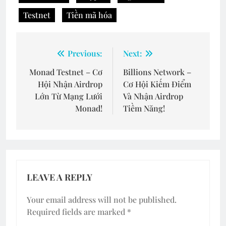
Testnet
Tiền mã hóa
Post
Previous:
Next:
navigation
Monad Testnet – Cơ
Billions Network –
Hội Nhận Airdrop
Cơ Hội Kiếm Điểm
Lớn Từ Mạng Lưới
Và Nhận Airdrop
Monad!
Tiềm Năng!
LEAVE A REPLY
Your email address will not be published.
Required fields are marked
*