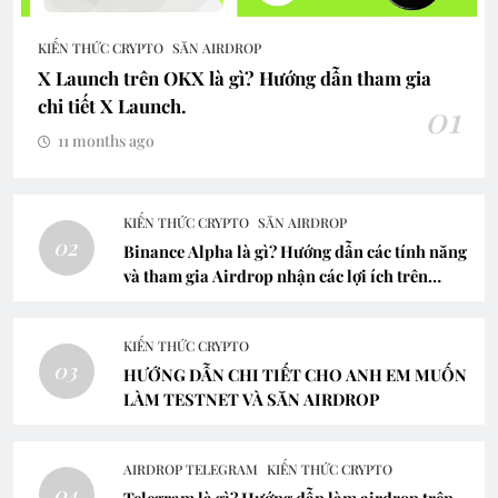
KIẾN THỨC CRYPTO
SĂN AIRDROP
X Launch trên OKX là gì? Hướng dẫn tham gia
chi tiết X Launch.
01
11 months ago
KIẾN THỨC CRYPTO
SĂN AIRDROP
02
Binance Alpha là gì? Hướng dẫn các tính năng
và tham gia Airdrop nhận các lợi ích trên
Binance Alpha
KIẾN THỨC CRYPTO
03
HƯỚNG DẪN CHI TIẾT CHO ANH EM MUỐN
LÀM TESTNET VÀ SĂN AIRDROP
AIRDROP TELEGRAM
KIẾN THỨC CRYPTO
04