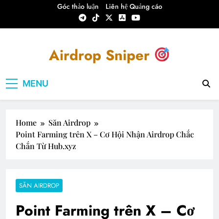
Skip
Góc thảo luận
Liên hệ Quảng cáo
to
content
Airdrop Sniper
Airdrop Sniper – Hướng dẫn Săn Airdrop
MENU
Crypto
Home
Săn Airdrop
Point Farming trên X – Cơ Hội Nhận Airdrop Chắc
Chắn Từ Hub.xyz
SĂN AIRDROP
Point Farming trên X – Cơ