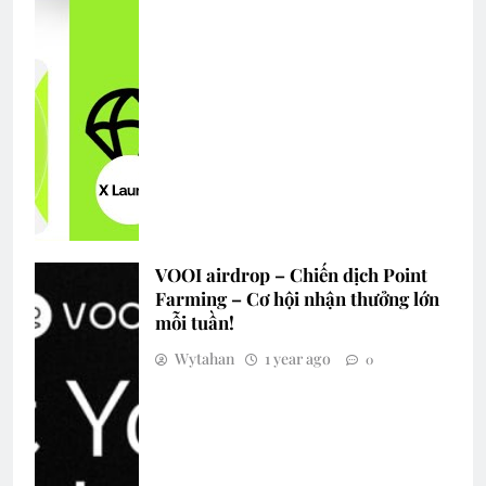
VOOI airdrop – Chiến dịch Point
Farming – Cơ hội nhận thưởng lớn
mỗi tuần!
Wytahan
1 year ago
0