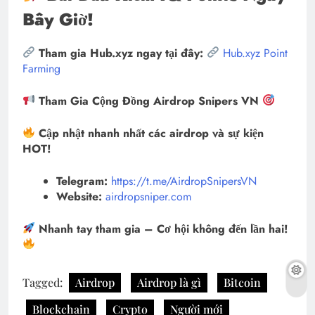
Bây Giờ!
Tham gia Hub.xyz ngay tại đây:
Hub.xyz Point
Farming
Tham Gia Cộng Đồng Airdrop Snipers VN
Cập nhật nhanh nhất các airdrop và sự kiện
HOT!
Telegram:
https://t.me/AirdropSnipersVN
Website:
airdropsniper.com
Nhanh tay tham gia – Cơ hội không đến lần hai!
Tagged:
Airdrop
Airdrop là gì
Bitcoin
Blockchain
Crypto
Người mới