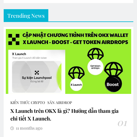
Trending News
KIẾN THỨC CRYPTO
SĂN AIRDROP
X Launch trên OKX là gì? Hướng dẫn tham gia
chi tiết X Launch.
01
11 months ago