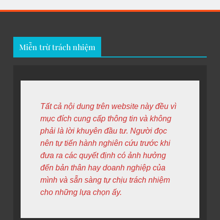
Miễn trừ trách nhiệm
Tất cả nội dung trên website này đều vì 
mục đích cung cấp thông tin và không 
phải là lời khuyên đầu tư. Người đọc 
nên tự tiến hành nghiên cứu trước khi 
đưa ra các quyết định có ảnh hưởng 
đến bản thân hay doanh nghiệp của 
mình và sẵn sàng tự chịu trách nhiệm 
cho những lựa chọn ấy.