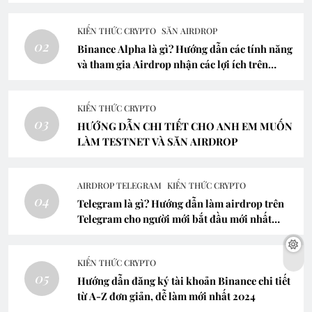
KIẾN THỨC CRYPTO
SĂN AIRDROP
02
Binance Alpha là gì? Hướng dẫn các tính năng
và tham gia Airdrop nhận các lợi ích trên
Binance Alpha
KIẾN THỨC CRYPTO
03
HƯỚNG DẪN CHI TIẾT CHO ANH EM MUỐN
LÀM TESTNET VÀ SĂN AIRDROP
AIRDROP TELEGRAM
KIẾN THỨC CRYPTO
04
Telegram là gì? Hướng dẫn làm airdrop trên
Telegram cho người mới bắt đầu mới nhất
2024
KIẾN THỨC CRYPTO
05
Hướng dẫn đăng ký tài khoản Binance chi tiết
từ A-Z đơn giản, dễ làm mới nhất 2024