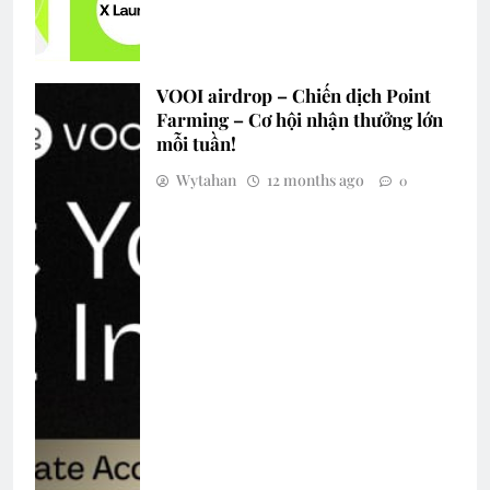
VOOI airdrop – Chiến dịch Point
Farming – Cơ hội nhận thưởng lớn
mỗi tuần!
Wytahan
12 months ago
0