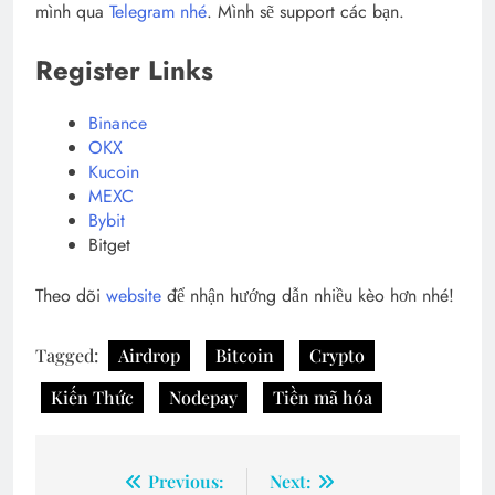
mình qua
Telegram nhé
. Mình sẽ support các bạn.
Register Links
Binance
OKX
Kucoin
MEXC
Bybit
Bitget
Theo dõi
website
để nhận hướng dẫn nhiều kèo hơn nhé!
Tagged:
Airdrop
Bitcoin
Crypto
Kiến Thức
Nodepay
Tiền mã hóa
Post
Previous:
Next: