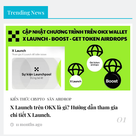
Trending News
KIẾN THỨC CRYPTO
SĂN AIRDROP
X Launch trên OKX là gì? Hướng dẫn tham gia
chi tiết X Launch.
01
11 months ago