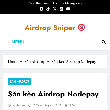
Skip
Góc thảo luận
Liên hệ Quảng cáo
to
content
Airdrop Sniper
Airdrop Sniper – Hướng dẫn Săn Airdrop
MENU
Crypto
Home
Săn Airdrop
Săn kèo Airdrop Nodepay
SĂN AIRDROP
Săn kèo Airdrop Nodepay
Wytahan
2 Years Ago
0
3 Mins