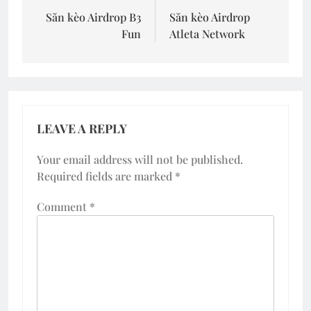
navigation
Săn kèo Airdrop B3
Săn kèo Airdrop
Fun
Atleta Network
LEAVE A REPLY
Your email address will not be published.
Required fields are marked
*
Comment
*