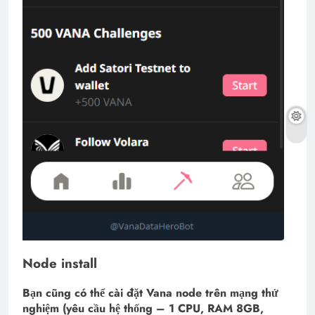
Node install
Bạn cũng có thể cài đặt Vana node trên mạng thử
nghiệm (yêu cầu hệ thống – 1 CPU, RAM 8GB,