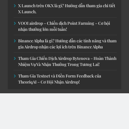
nên tự tiến hành nghiên cứu trước khi 
đưa ra các quyết định có ảnh hưởng 
đến bản thân hay doanh nghiệp của 
mình và sẵn sàng tự chịu trách nhiệm 
cho những lựa chọn ấy.
Chuyên mục
Airdrop Telegram
Kiến Thức Crypto
Săn Airdrop