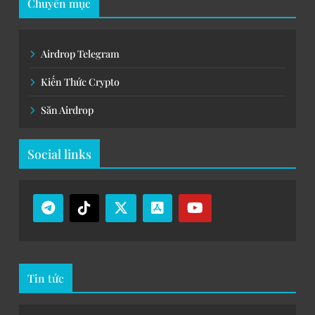
04
Telegram là gì? Hướng dẫn làm airdrop trên
Telegram cho người mới bắt đầu mới nhất
2024
KIẾN THỨC CRYPTO
05
Hướng dẫn đăng ký tài khoản Binance chi tiết
từ A-Z đơn giản, dễ làm mới nhất 2024
Miễn trừ trách nhiệm
Tất cả nội dung trên website này đều vì 
mục đích cung cấp thông tin và không 
phải là lời khuyên đầu tư. Người đọc 