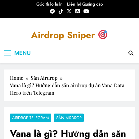
Skip
Góc thảo luận
Liên hệ Quảng cáo
to
content
Airdrop Sniper
Airdrop Sniper – Hướng dẫn Săn Airdrop
MENU
Crypto
Home
Săn Airdrop
Vana là gì? Hướng dẫn săn airdrop dự án Vana Data
Hero trên Telegram
AIRDROP TELEGRAM
SĂN AIRDROP
Vana là gì? Hướng dẫn săn