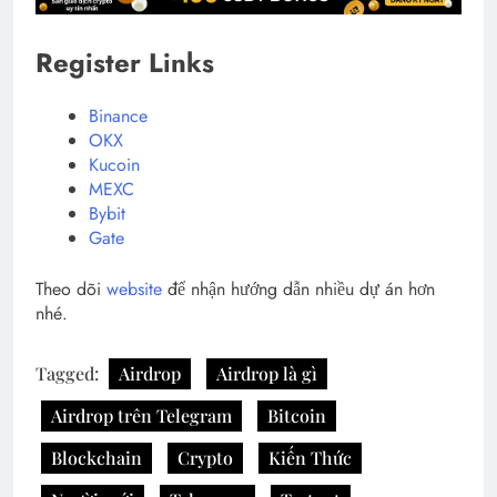
Register Links
Binance
OKX
Kucoin
MEXC
Bybit
Gate
Theo dõi
website
để nhận hướng dẫn nhiều dự án hơn
nhé.
Tagged:
Airdrop
Airdrop là gì
Airdrop trên Telegram
Bitcoin
Blockchain
Crypto
Kiến Thức