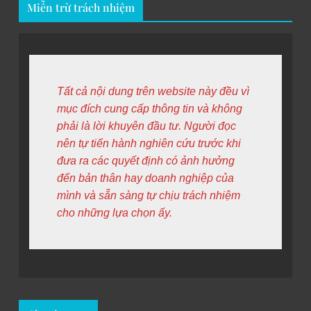
KIẾN THỨC CRYPTO
SĂN AIRDROP
X Launch trên OKX là gì? Hướng dẫn tham gia
chi tiết X Launch.
01
11 months ago
KIẾN THỨC CRYPTO
SĂN AIRDROP
02
Binance Alpha là gì? Hướng dẫn các tính năng
và tham gia Airdrop nhận các lợi ích trên
Binance Alpha
KIẾN THỨC CRYPTO
03
HƯỚNG DẪN CHI TIẾT CHO ANH EM MUỐN
LÀM TESTNET VÀ SĂN AIRDROP
AIRDROP TELEGRAM
KIẾN THỨC CRYPTO