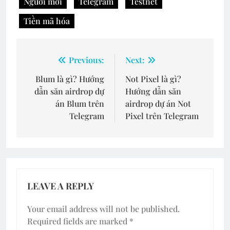
Người mới
Telegram
Testnet
Tiền mã hóa
Post
Previous:
Next:
navigation
Blum là gì? Hướng
Not Pixel là gì?
dẫn săn airdrop dự
Hướng dẫn săn
án Blum trên
airdrop dự án Not
Telegram
Pixel trên Telegram
LEAVE A REPLY
Your email address will not be published.
Required fields are marked
*